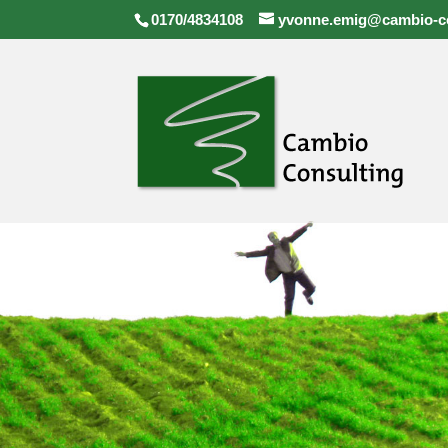
0170/4834108
yvonne.emig@cambio-co