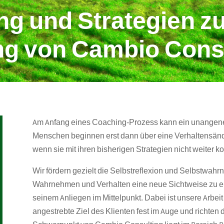
g und Strategien z
ng von Cambio Cons
Am Anfang eines Coaching-Prozess kann ein unangene
Menschen beginnen erst dann über eine Verhaltensän
wenn sie mit ihren bisherigen Strategien nicht weiter 
Wir fördern gezielt die Selbstreflexion und Selbstwa
Wahrnehmen und Verhalten eine neue Sichtweise zu er
seinem Anliegen im Mittelpunkt. Dabei ist unsere Arbeit 
angestrebte Ziel des Klienten fest im Auge und richten