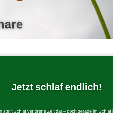
nare
Jetzt schlaf endlich!
tellt Schlaf verlorene Zeit dar – doch gerade im Schlaf